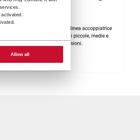
 services.
L1000
 activated.
ivated.
atrice
L1000 è una linea accoppiatrice
dotti
per prodotti di piccole, medie e
grandi dimensioni.
Allow all
Scopri di più