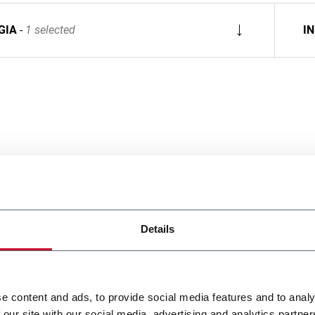
GIA
1 selected
I
Details
e content and ads, to provide social media features and to analy
 our site with our social media, advertising and analytics partn