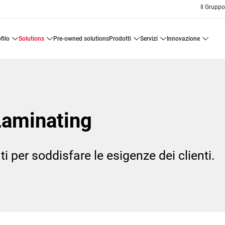
Il Grupp
ofilo
solutions
pre-owned solutions
prodotti
servizi
innovazione
Laminating
 per soddisfare le esigenze dei clienti.