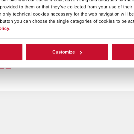
 provided to them or that they’ve collected from your use of their
 MASTER
L1400
n only technical cookies necessary for the web navigation will be
button you can choose the single categories of cookies to be act
00 MASTER è una linea di
L1400 è una linea accoppi
olicy
.
atura digitale che può
per la realizzazione di pro
utilizzata per la
accoppiati.
ione di formati da medi a
Customize
arge.
Scopri di più
di più