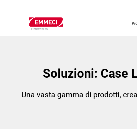
Salta
al
contenuto
principale
pr
Soluzioni: Case 
Una vasta gamma di prodotti, creati