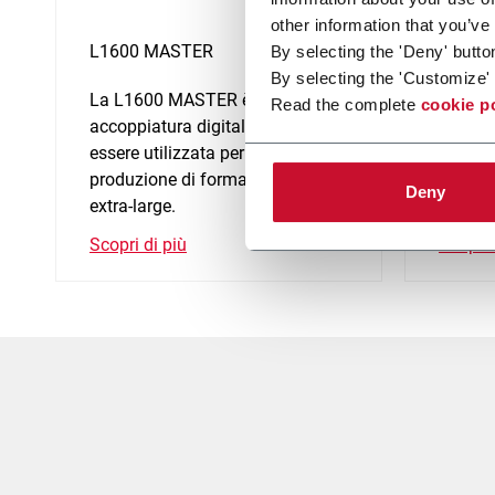
other information that you’ve
L1600 MASTER
L1400
By selecting the 'Deny' butto
By selecting the 'Customize' 
La L1600 MASTER è una linea di
La L14
Read the complete
cookie p
accoppiatura digitale che può
accoppi
essere utilizzata per la
essere 
produzione di formati da medi a
produz
Deny
extra-large.
extra-l
Scopri di più
Scopri 