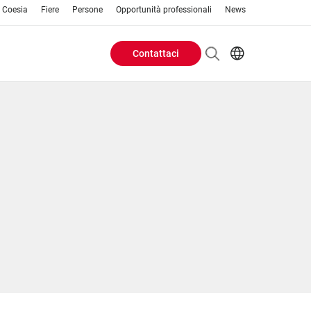
o Coesia
Fiere
Persone
Opportunità professionali
News
Contattaci
Header
EN
IT
Buttons
menu