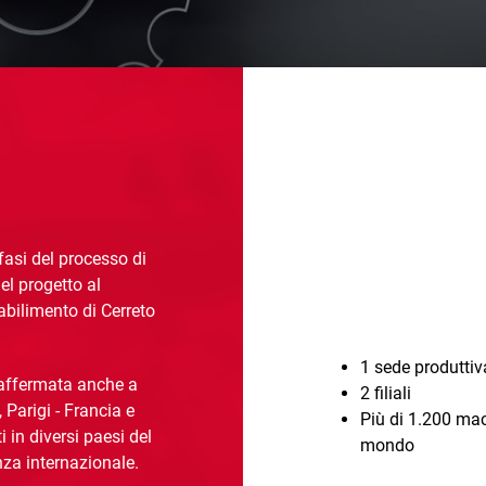
fasi del processo di
l progetto al
tabilimento di Cerreto
1 sede produttiv
è affermata anche a
2 filiali
 Parigi - Francia e
Più di 1.200 macc
 in diversi paesi del
mondo
za internazionale.