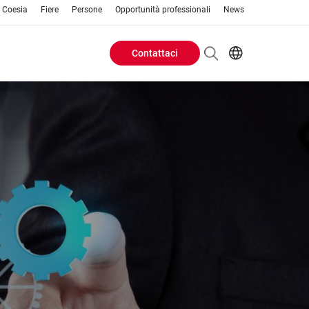
o Coesia
Fiere
Persone
Opportunità professionali
News
Contattaci
Header
EN
IT
Buttons
menu