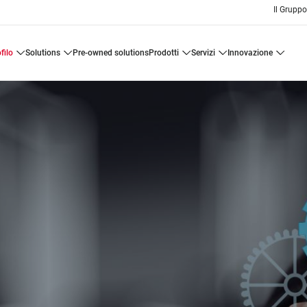
Il Grupp
ofilo
solutions
pre-owned solutions
prodotti
servizi
innovazione