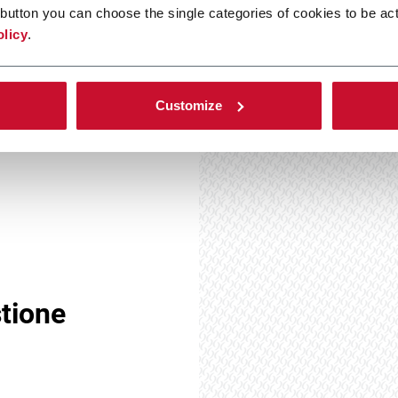
button you can choose the single categories of cookies to be act
olicy
.
 gestione della qualità
SO 9001.
Customize
stione