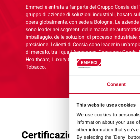
Emmeci è entrata a far parte del Gruppo Coesia dal 
gruppo di aziende di soluzioni industriali, basato su
opera globalmente, con sede a Bologna. Le aziende
sono leader nei segmenti delle macchine automatich
imballaggio, delle soluzioni di processo industriale, 
precisione. I clienti di Coesia sono leader in un’amp
di mercato, tra i quali Aerospace, Consumer Goods, E
Healthcare, Luxury Goods, Pharmaceutical, Racing 
Tobacco.
Consent
This website uses cookies
We use cookies to personalis
information about your use of
other information that you’ve
Certificazione Gestione de
By selecting the 'Deny' butto