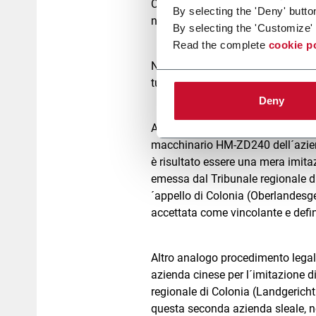
Clientela, utilizziamo ed utilizzer
By selecting the 'Deny' butto
nostri prodotti da palesi tentativi
By selecting the 'Customize' 
Read the complete
cookie p
Non tollereremo pertanto che azi
tutto simile ai nostri prodotti.
Deny
Ad esempio, a questo proposito, d
macchinario HM-ZD240 dell´azie
è risultato essere una mera imita
emessa dal Tribunale regionale di
´appello di Colonia (Oberlandesge
accettata come vincolante e def
Altro analogo procedimento legal
azienda cinese per l´imitazione di
regionale di Colonia (Landgericht
questa seconda azienda sleale, n