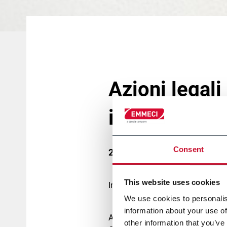
Azioni legali
imitazione
Consent
25 Luglio 2013
This website uses cookies
In Emmeci diamo da sempre valore 
We use cookies to personalis
information about your use of
Al fine di proteggere questi valori
other information that you’ve