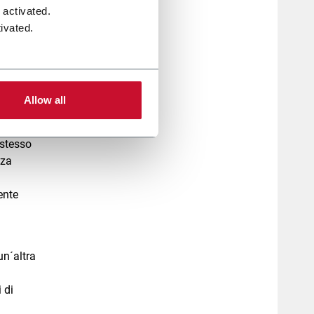
mondo, i
 activated.
ivated.
del
Allow all
ania del
stesso
nza
ente
un´altra
 di