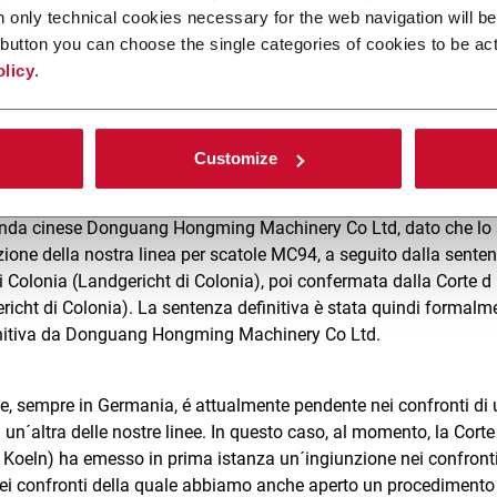
emo tutti i mezzi legali a disposizione per proteggere, in tutto il 
n only technical cookies necessary for the web navigation will be
 di imitazione.
button you can choose the single categories of cookies to be act
olicy
.
ende sleali possano proporre macchinari con aspetto identico o 
Customize
i recente abbiamo ottenuto il fermo della distribuzione in Germ
nda cinese Donguang Hongming Machinery Co Ltd, dato che lo 
zione della nostra linea per scatole MC94, a seguito dalla sente
 Colonia (Landgericht di Colonia), poi confermata dalla Corte d
richt di Colonia). La sentenza definitiva è stata quindi formalm
initiva da Donguang Hongming Machinery Co Ltd.
e, sempre in Germania, é attualmente pendente nei confronti di 
 un´altra delle nostre linee. In questo caso, al momento, la Corte
 Koeln) ha emesso in prima istanza un´ingiunzione nei confronti
ei confronti della quale abbiamo anche aperto un procedimento