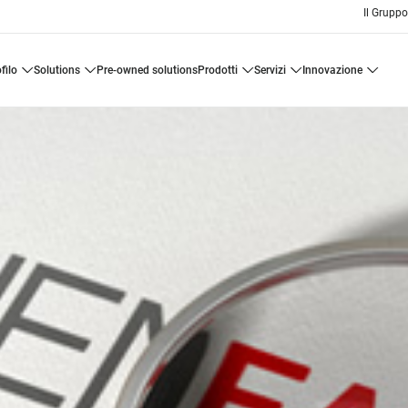
Il Grupp
ofilo
solutions
pre-owned solutions
prodotti
servizi
innovazione