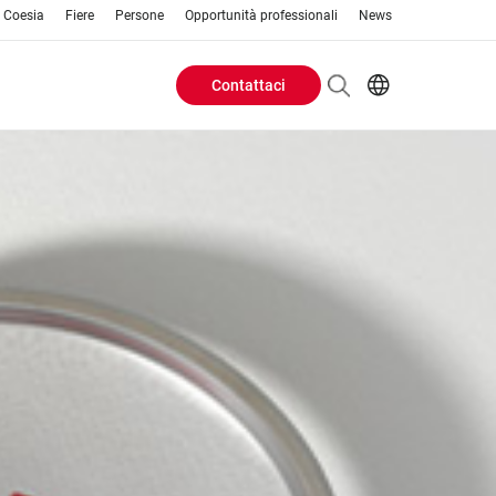
o Coesia
Fiere
Persone
Opportunità professionali
News
Contattaci
Header
EN
IT
Buttons
menu