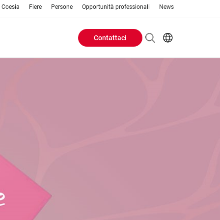
o Coesia
Fiere
Persone
Opportunità professionali
News
Contattaci
Header
EN
IT
Buttons
menu