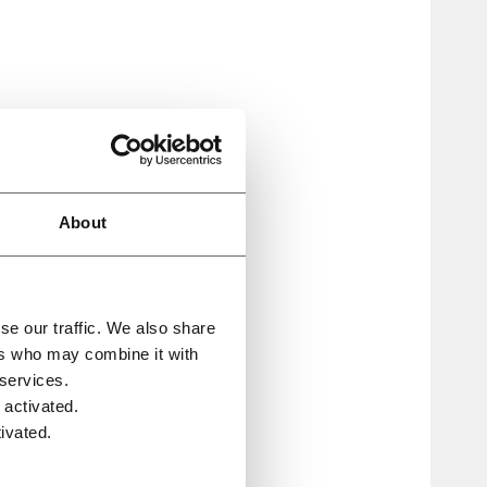
About
se our traffic. We also share
ercato
ers who may combine it with
 services.
 activated.
 una
ivated.
re il