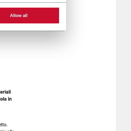
Allow all
eriali
ola in
tto.