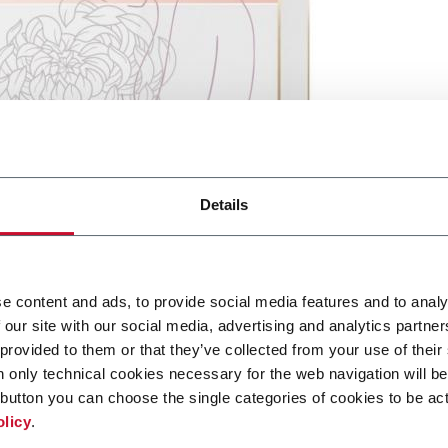
Details
e content and ads, to provide social media features and to analy
mesi
sta crescendo anno dopo anno, ed è stato rivelato che il m
 our site with our social media, advertising and analytics partn
otti vedrà una crescita annuale del 4,3% entro il 2024.
 provided to them or that they’ve collected from your use of their
n only technical cookies necessary for the web navigation will be
ra sfida per i packaging designer di cosmetici è quella di creare
button you can choose the single categories of cookies to be act
 creativa - che sia inoltre sufficientemente resistente da protegge
olicy
.
 di rispondere agli ultimi trend di mercato.