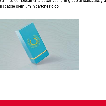
di linee completamente automatiche, in grado di realizzare, gra
e di scatole premium in cartone rigido.