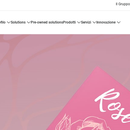
Il Grupp
ofilo
solutions
pre-owned solutions
prodotti
servizi
innovazione