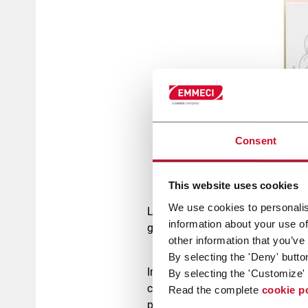
Consent
This website uses cookies
We use cookies to personalis
La richiesta di prodotti per la
cos
information about your use of
globale del packaging di tali prod
other information that you’ve
By selecting the 'Deny' butto
In un così florido panorama, la ve
By selecting the 'Customize' 
confezione originale, innovativa e
Read the complete
cookie p
prodotto che contiene ed in grado